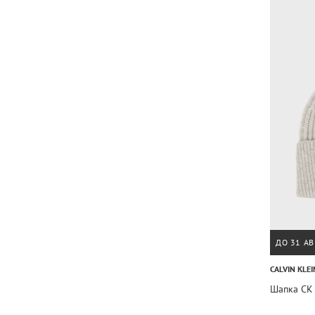
ДО 31 АВ
CALVIN KLEI
Шапка CK