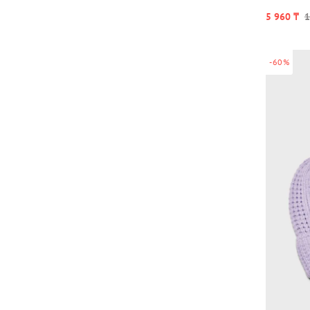
5 960 ₸
1
-60%