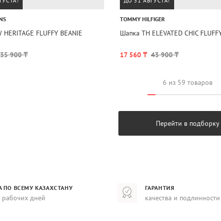
ГУСТА!
ДО 31 АВГУСТА!
NS
TOMMY HILFIGER
W HERITAGE FLUFFY BEANIE
Шапка TH ELEVATED CHIC FLUFF
35 900 ₸
17 560 ₸
43 900 ₸
6 из 59 товаров
Перейти в подборку
А ПО ВСЕМУ КАЗАХСТАНУ
ГАРАНТИЯ
8 рабочих дней
качества и подлинности