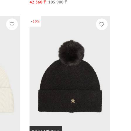
42 360 ₸
105 900 ₸
-60%