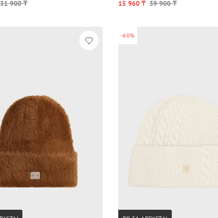
31 900 ₸
15 960 ₸
39 900 ₸
-60%