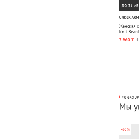
ДО 31 АВ
UNDER AR
Женская с
Knit Bean
7 960 ₸
1
FR GROU
Мы у
-60%