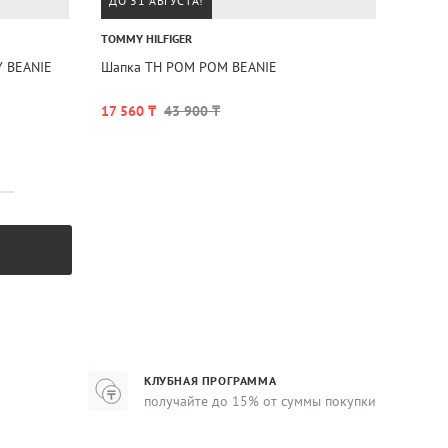
ДО 31 АВГУСТА!
TOMMY HILFIGER
Y BEANIE
Шапка TH POM POM BEANIE
17 560 ₸
43 900 ₸
КЛУБНАЯ ПРОГРАММА
получайте до 15% от суммы покупки