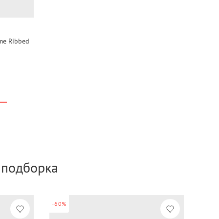
me Ribbed
а подборка
-60%