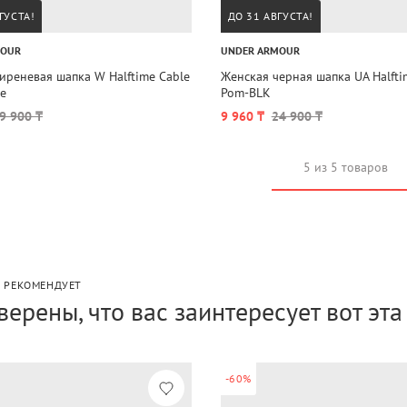
ГУСТА!
ДО 31 АВГУСТА!
MOUR
UNDER ARMOUR
иреневая шапка W Halftime Cable
Женская черная шапка UA Halfti
ie
Pom-BLK
9 900 ₸
9 960 ₸
24 900 ₸
5 из 5 товаров
P РЕКОМЕНДУЕТ
верены, что вас заинтересует вот эт
-60%