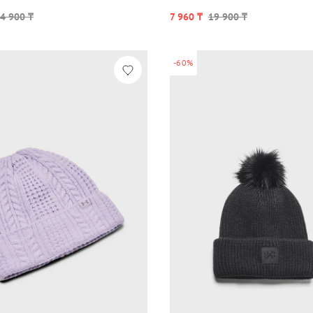
4 900 ₸
7 960 ₸
19 900 ₸
-60%