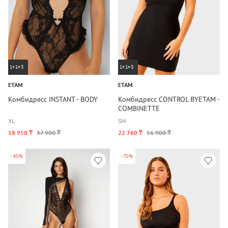
1+1=3
1+1=3
ETAM
ETAM
Комбидресс INSTANT - BODY
Комбидресс CONTROL BYETAM -
COMBINETTE
XL
S
M
18 950 ₸
37 900 ₸
22 760 ₸
56 900 ₸
-60%
-70%