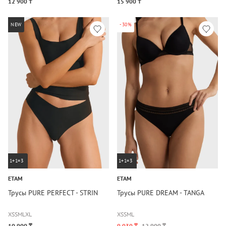
12 900 ₸
15 900 ₸
NEW
-30%
1+1=3
1+1=3
ETAM
ETAM
Трусы PURE PERFECT - STRIN
Трусы PURE DREAM - TANGA
XS
S
M
L
XL
XS
S
M
L
10 900 ₸
9 030 ₸
12 900 ₸