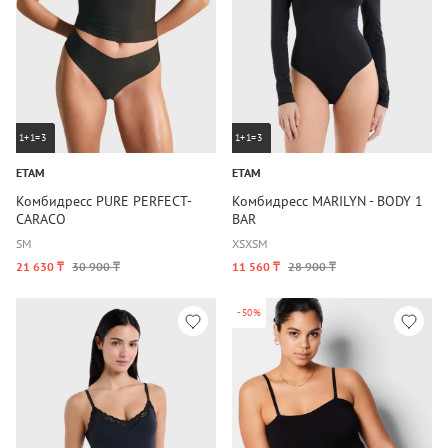
1+1=3
1+1=3
ETAM
ETAM
Комбидресс PURE PERFECT-
Комбидресс MARILYN - BODY 1
CARACO
BAR
S
M
XS
XS
M
21 630 ₸
30 900 ₸
11 560 ₸
28 900 ₸
-50%