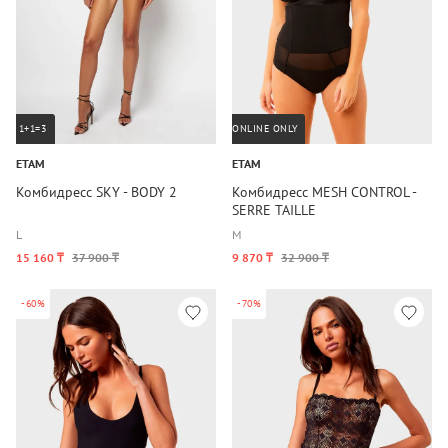
1+1=3
ONLINE ONLY
ETAM
ETAM
Комбидресс SKY - BODY 2
Комбидресс MESH CONTROL -
SERRE TAILLE
L
M
15 160 ₸
37 900 ₸
9 870 ₸
32 900 ₸
-60%
-70%