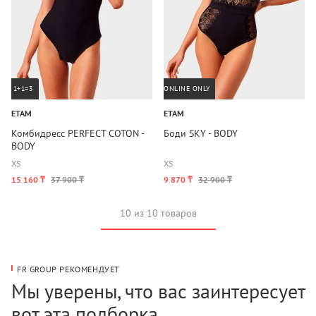
1+1=3
ONLINE ONLY
ETAM
ETAM
Комбидресс PERFECT COTON -
Боди SKY - BODY
BODY
XS
XS
15 160 ₸
37 900 ₸
9 870 ₸
32 900 ₸
10 из 10 товаров
FR GROUP РЕКОМЕНДУЕТ
Мы уверены, что вас заинтересует
вот эта подборка