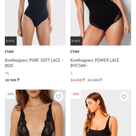
1+1=3
1+1=3
ETAM
ETAM
Комбидресс PURE SOFT LACE -
Комбидресс POWER LACE
BOD
BYETAM -
M
L
S
28 900 ₸
16 450 ₸
32 900 ₸
-50%
-60%