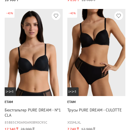
-40%
-40%
1+1=3
1+1=3
ETAM
ETAM
Бюстгальтер PURE DREAM - N*1
Трусы PURE DREAM - CULOTTE
CLA
85B
85C
90A
90A
90B
90C
95C
XS
S
M
L
XL
17 340 ₸
28 900 ₸
7 740 ₸
12 900 ₸