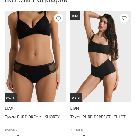
NEW
1+1=3
1+1=3
ETAM
ETAM
Трусы PURE DREAM - SHORTY
Трусы PURE PERFECT - CULOT
XS
XS
XS
L
XS
S
M
L
XL