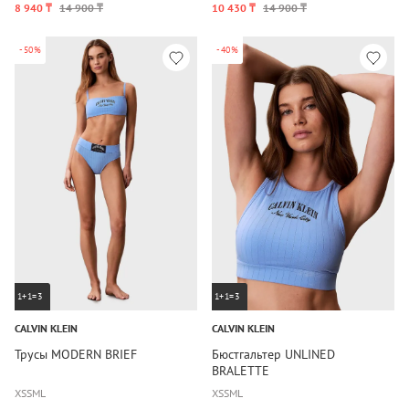
8 940 ₸
14 900 ₸
10 430 ₸
14 900 ₸
-50%
-40%
1+1=3
1+1=3
CALVIN KLEIN
CALVIN KLEIN
Трусы MODERN BRIEF
Бюстгальтер UNLINED
BRALETTE
XS
S
M
L
XS
S
M
L