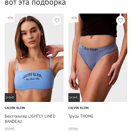
вот эта подборка
-40%
-40%
1+1=3
1+1=3
CALVIN KLEIN
CALVIN KLEIN
Бюстгальтер LIGHTLY LINED
Трусы THONG
BANDEAU
XS
S
M
L
XS
S
M
L