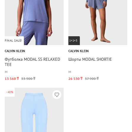
FINAL SALE!
1+1=3
CALVIN KLEIN
CALVIN KLEIN
Футболка MODAL SS RELAXED
Шорты MODAL SHORTIE
TEE
M
M
13 560 ₸
33 900 ₸
26 530 ₸
37 900 ₸
-40%