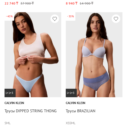
22 740 ₸
37 900 ₸
8 940 ₸
14 900 ₸
-40%
-30%
1+1=3
1+1=3
CALVIN KLEIN
CALVIN KLEIN
Трусы DIPPED STRING THONG
Трусы BRAZILIAN
S
M
L
XS
S
M
L