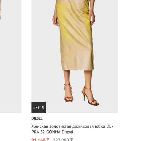
1+1=3
1+1=
DIESEL
DIESEL
Женская золотистая джинсовая юбка DE-
Юбка 
PRA-S2 GONNA Diesel
91 160 ₸
227 900 ₸
51 96