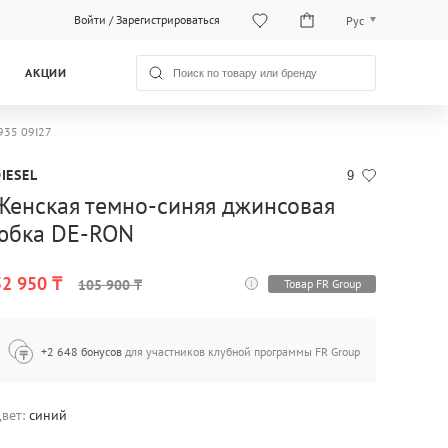
Войти
/
Зарегистрироваться
Рус
Рус
АКЦИИ
Қаз
935 09I27
IESEL
9
Женская темно-синяя джинсовая
юбка DE-RON
52 950 ₸
Товар FR Group
105 900 ₸
+2 648 бонусов
для участников клубной программы FR Group
вет:
синий