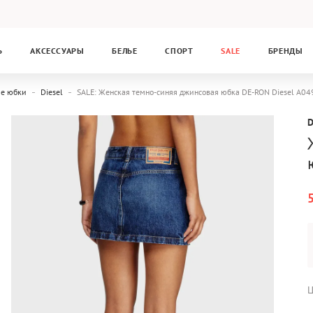
Ь
АКСЕССУАРЫ
БЕЛЬЕ
СПОРТ
SALE
БРЕНДЫ
ые юбки
Diesel
SALE: Женская темно-синяя джинсовая юбка DE-RON Diesel A04
D
Ц