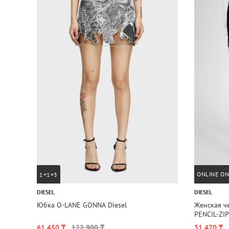
ONLINE ON
1+1=3
DIESEL
DIESEL
Юбка O-LANE GONNA Diesel
Женская ч
PENCIL-ZIP
61 450 ₸
122 900 ₸
31 470 ₸