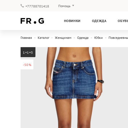
Помощь
+77788701418
Оплата и доставка
НОВИНКИ
ОДЕЖДА
ОБУВ
Вопросы и ответы
Клубная программа
Главная
Каталог
Женщинам
Одежда
Юбки
Повседневн
Гарантия
1+1=3
-50%