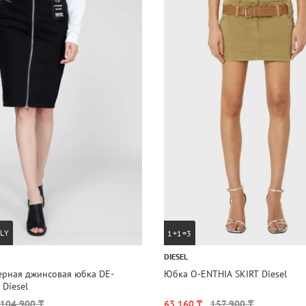
LY
1+1=3
DIESEL
ерная джинсовая юбка DE-
Юбка O-ENTHIA SKIRT Diesel
 Diesel
104 900 ₸
63 160 ₸
157 900 ₸