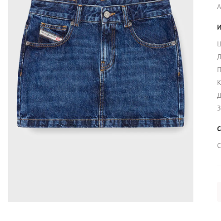
A
И
Ц
Д
П
К
Д
З
С
С