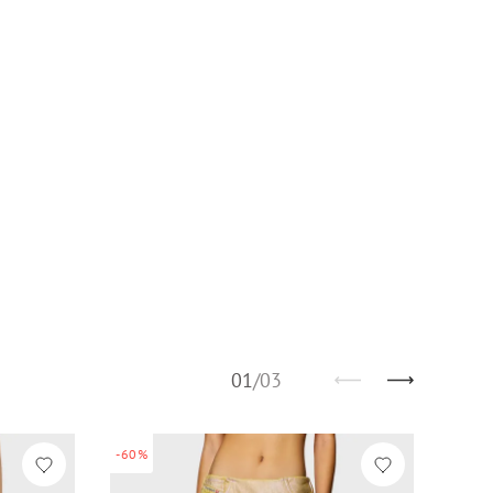
01
/
03
-60%
-60%