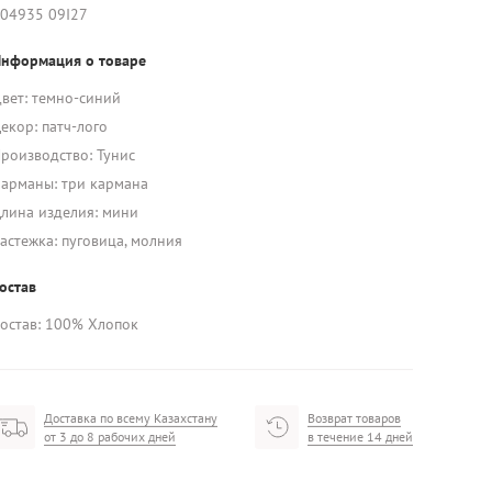
04935 09I27
нформация о товаре
вет: темно-синий
екор: патч-лого
роизводство: Тунис
арманы: три кармана
лина изделия: мини
астежка: пуговица, молния
остав
остав: 100% Хлопок
Доставка по всему Казахстану
Возврат товаров
от 3 до 8 рабочих дней
в течение 14 дней