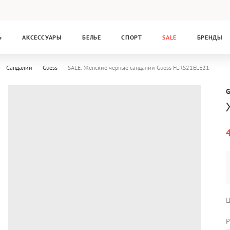
Ь
АКСЕССУАРЫ
БЕЛЬЕ
СПОРТ
SALE
БРЕНДЫ
Сандалии
Guess
SALE: Женские черные сандалии Guess FLRS21ELE21
Ц
Р