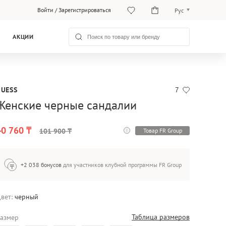
Войти
/
Зарегистрироваться
Рус
Рус
АКЦИИ
Қаз
GUESS
7
Женские черные сандалии
40 760 ₸
Товар FR Group
101 900 ₸
+2 038 бонусов
для участников клубной программы FR Group
вет:
черный
Таблица размеров
азмер