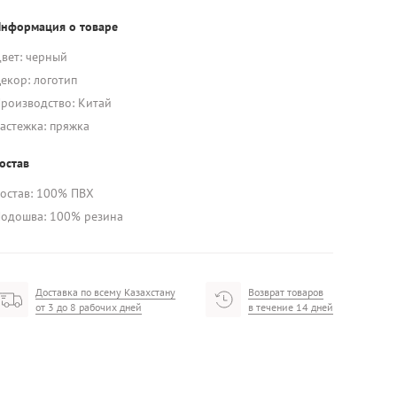
нформация о товаре
вет: черный
екор: логотип
роизводство: Китай
астежка: пряжка
остав
остав: 100% ПВХ
одошва: 100% резина
Доставка по всему Казахстану
Возврат товаров
от 3 до 8 рабочих дней
в течение 14 дней