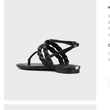
И
Ц
Д
П
З
С
С
П