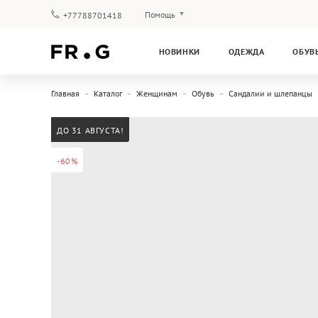
Помощь
+77788701418
Оплата и доставка
НОВИНКИ
ОДЕЖДА
ОБУВ
Вопросы и ответы
Клубная программа
Главная
Каталог
Женщинам
Обувь
Сандалии и шлепанцы
Гарантия
ДО 31 АВГУСТА!
-60%