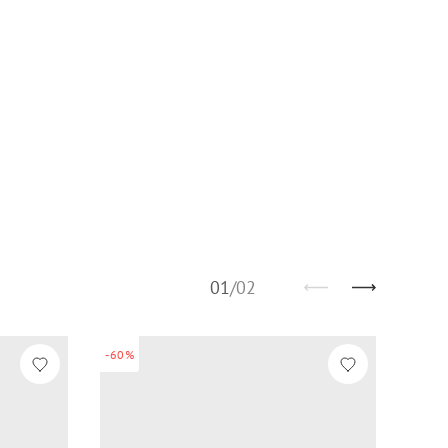
01
/
02
-60%
NEW