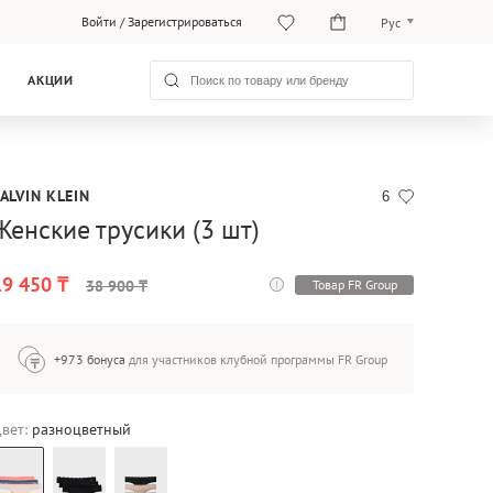
Войти
/
Зарегистрироваться
Рус
Рус
АКЦИИ
Қаз
ALVIN KLEIN
6
Женские трусики (3 шт)
19 450 ₸
Товар FR Group
38 900 ₸
+973 бонуса
для участников клубной программы FR Group
вет:
разноцветный