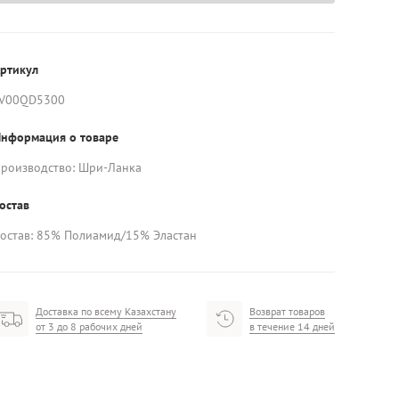
ртикул
LV00QD5300
нформация о товаре
роизводство: Шри-Ланка
остав
остав: 85% Полиамид/15% Эластан
Доставка по всему Казахстану
Возврат товаров
от 3 до 8 рабочих дней
в течение 14 дней