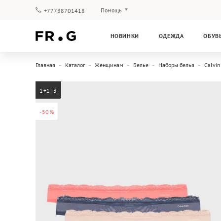
Помощь
+77788701418
Оплата и доставка
НОВИНКИ
ОДЕЖДА
ОБУВ
Вопросы и ответы
Клубная программа
Главная
Каталог
Женщинам
Белье
Наборы белья
Calvin
Гарантия
1+1=3
-50%