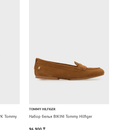
TOMMY HILFIGER
TOMMY
PK Tommy
Набор белья BIKINI Tommy Hilfiger
Набор
96 900 ₸
74 90