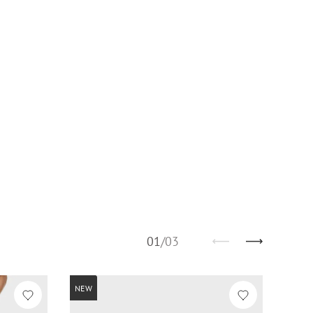
01
/
03
NEW
NEW