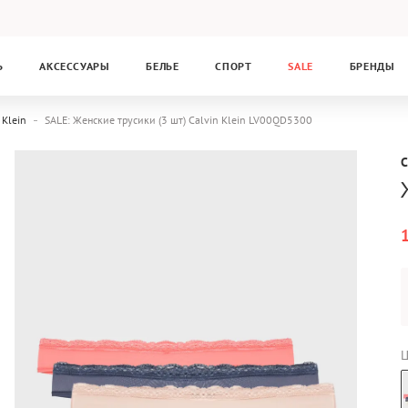
Ь
АКСЕССУАРЫ
БЕЛЬЕ
СПОРТ
SALE
БРЕНДЫ
 Klein
SALE: Женские трусики (3 шт) Calvin Klein LV00QD5300
C
Ц