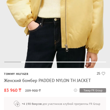
25
TOMMY HILFIGER
Женский бомбер PADDED NYLON TH JACKET
83 960 ₸
Товар FR Group
209 900 ₸
+4 198 бонусов
для участников клубной программы FR Group