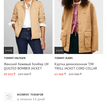
1+1=3
1+1=3
TOMMY HILFIGER
TOMMY JEANS
T
Женский бежевый бомбер LW
Куртка демисезонная TJW
К
QUILTED BOMBER JACKET
TWILL JACKET CORD COLLAR
F
Tommy Hilfiger
Tommy Jeans
H
99 950 ₸
199 900 ₸
63 960 ₸
159 900 ₸
7
ВОЗВРАТ ТОВАРОВ
в течение 14 дней