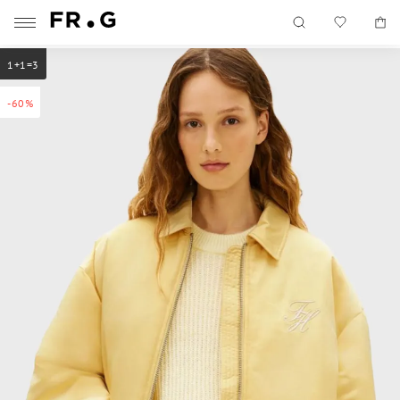
1+1=3
-60%