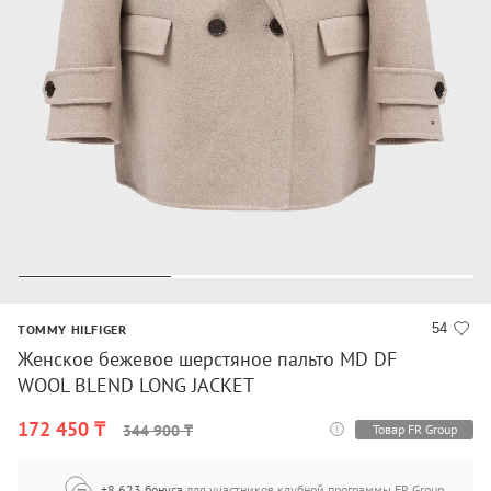
54
TOMMY HILFIGER
Женское бежевое шерстяное пальто MD DF
WOOL BLEND LONG JACKET
172 450 ₸
Товар FR Group
344 900 ₸
+8 623 бонуса
для участников клубной программы FR Group