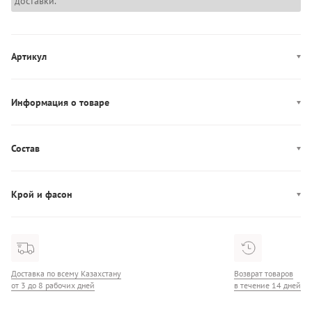
доставки.
Артикул
WW0WW42341
Информация о товаре
Цвет: бежевый
Декор: патч-лого
Состав
Производство: Китай
Состав: 70% Шерсть/30% Полиэстер
Карманы: два кармана
Крой и фасон
Застежка: пуговицы
Воротник: отложной
Фасон: прямой
Доставка по всему Казахстану
Возврат товаров
от 3 до 8 рабочих дней
в течение 14 дней