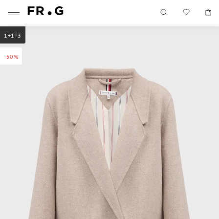
1+1=3
-50%