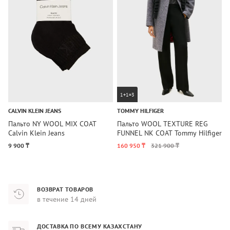
1+1=3
CALVIN KLEIN JEANS
TOMMY HILFIGER
T
Пальто NY WOOL MIX COAT
Пальто WOOL TEXTURE REG
К
Calvin Klein Jeans
FUNNEL NK COAT Tommy Hilfiger
G
T
9 900 ₸
160 950 ₸
321 900 ₸
1
ВОЗВРАТ ТОВАРОВ
в течение 14 дней
ДОСТАВКА ПО ВСЕМУ КАЗАХСТАНУ