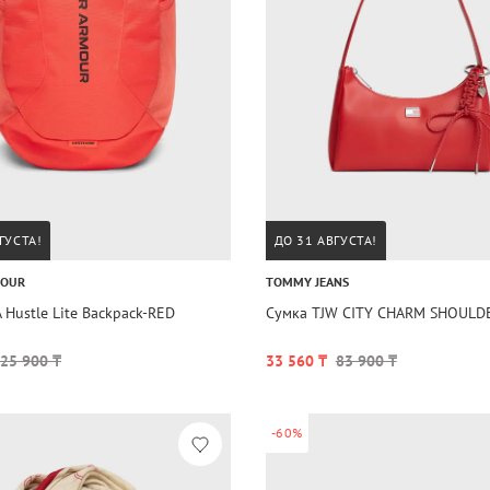
ГУСТА!
ДО 31 АВГУСТА!
MOUR
TOMMY JEANS
 Hustle Lite Backpack-RED
Сумка TJW CITY CHARM SHOULD
25 900 ₸
33 560 ₸
83 900 ₸
-60%