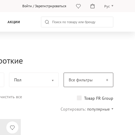
Войти
/
Зарегистрироваться
Рус
Рус
АКЦИИ
Қаз
роткие
Пол
Все фильтры
чистить все
Товар FR Group
Сортировать:
популярные