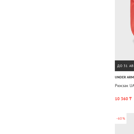
ДО 31 АВ
UNDER AR
Рюкзак UA
10 360 ₸
-60%