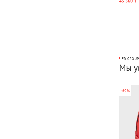
43 560 ₸
FR GROU
Мы у
-60%