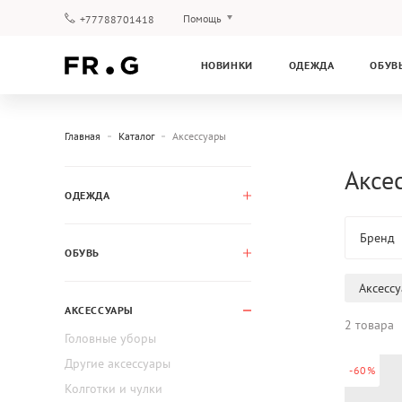
Помощь
+77788701418
Оплата и доставка
НОВИНКИ
ОДЕЖДА
ОБУВ
Вопросы и ответы
Клубная программа
Гарантия
Главная
Каталог
Аксессуары
Аксес
ОДЕЖДА
Бренд
ОБУВЬ
Аксесс
АКСЕССУАРЫ
2 товара
Головные уборы
Другие аксессуары
-60%
Колготки и чулки