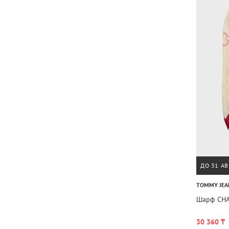
ДО 31 АВ
TOMMY JEA
Шарф CHA
30 360 ₸