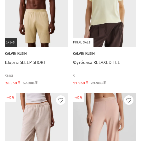
1+1=3
FINAL SALE!
CALVIN KLEIN
CALVIN KLEIN
Шорты SLEEP SHORT
Футболка RELAXED TEE
S
M
XL
S
26 530 ₸
37 900 ₸
11 960 ₸
29 900 ₸
-40%
-60%