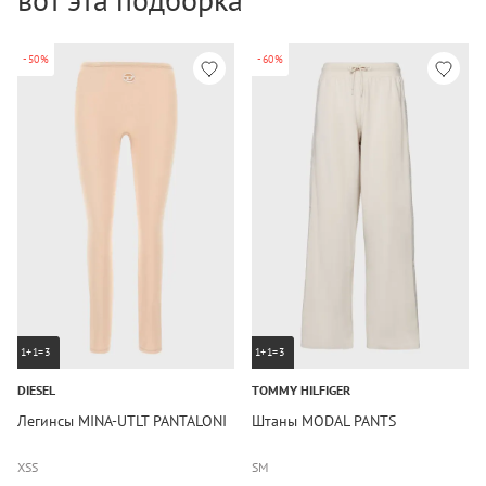
-50%
-60%
1+1=3
1+1=3
DIESEL
TOMMY HILFIGER
Легинсы MINA-UTLT PANTALONI
Штаны MODAL PANTS
XS
S
S
M