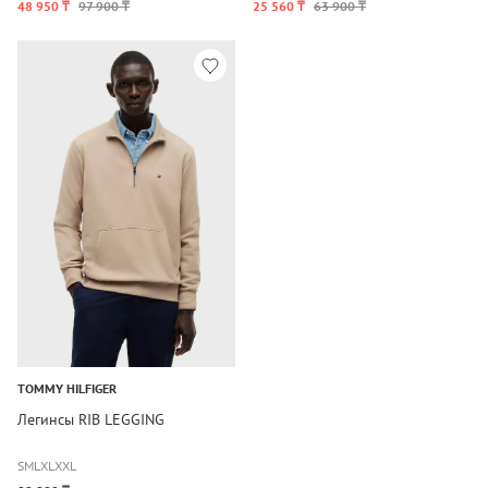
48 950 ₸
97 900 ₸
25 560 ₸
63 900 ₸
TOMMY HILFIGER
Легинсы RIB LEGGING
S
M
L
XL
XXL