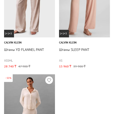
1+1=3
1+1=3
CALVIN KLEIN
CALVIN KLEIN
Штаны YD FLANNEL PANT
Штаны SLEEP PANT
XS
S
M
L
XS
28 740 ₸
47 900 ₸
15 960 ₸
39 900 ₸
-50%