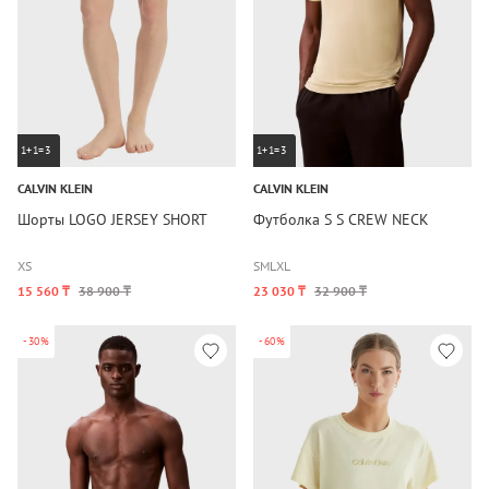
1+1=3
1+1=3
CALVIN KLEIN
CALVIN KLEIN
Шорты LOGO JERSEY SHORT
Футболка S S CREW NECK
XS
S
M
L
XL
15 560 ₸
38 900 ₸
23 030 ₸
32 900 ₸
-30%
-60%