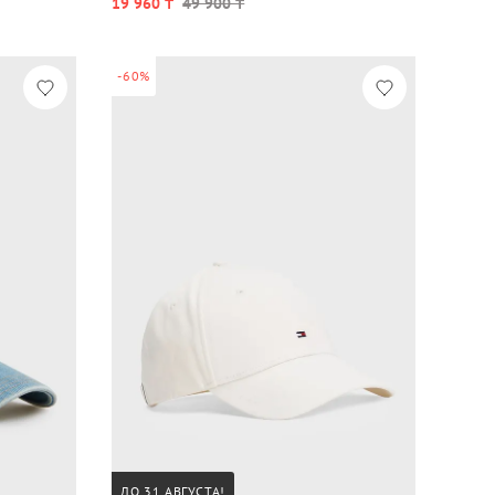
19 960 ₸
49 900 ₸
-60%
ДО 31 АВГУСТА!