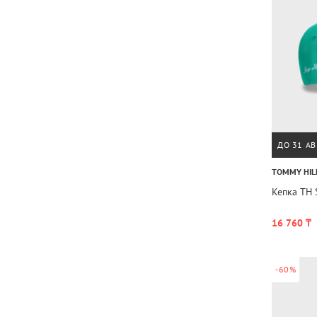
ДО 31 АВ
TOMMY HIL
Кепка TH 
16 760 ₸
-60%