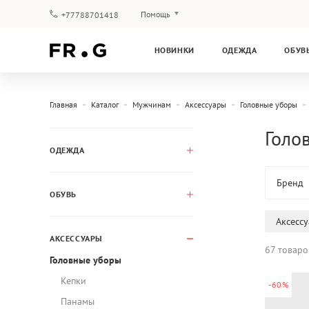
Помощь
+77788701418
Оплата и доставка
НОВИНКИ
ОДЕЖДА
ОБУВ
Вопросы и ответы
Клубная программа
Гарантия
Главная
Каталог
Мужчинам
Аксессуары
Головные уборы
Голо
ОДЕЖДА
Бренд
ОБУВЬ
Аксесс
АКСЕССУАРЫ
67 товаро
Головные уборы
Кепки
-60%
Панамы