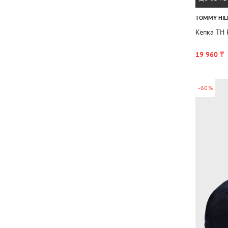
TOMMY HIL
Кепка TH 
19 960 ₸
-60%