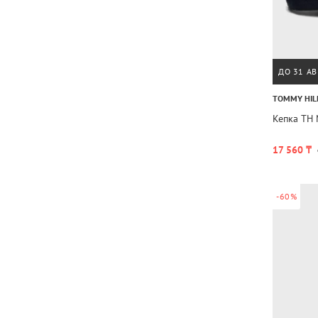
ДО 31 АВ
TOMMY HIL
Кепка TH
17 560 ₸
-60%