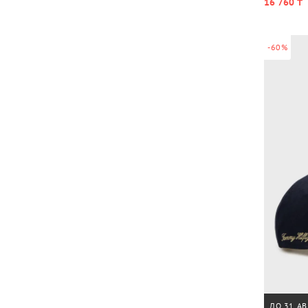
16 760 ₸
-60%
ДО 31 АВ