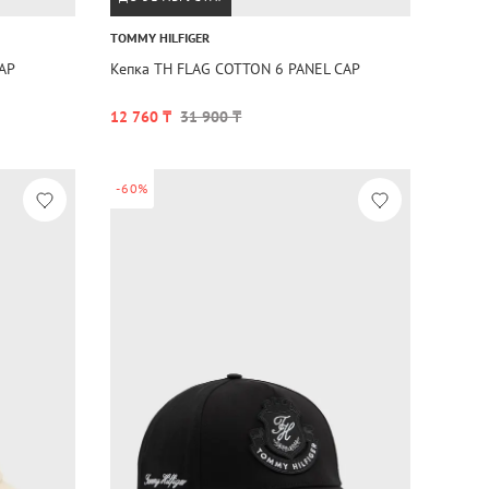
TOMMY HILFIGER
AP
Кепка TH FLAG COTTON 6 PANEL CAP
12 760 ₸
31 900 ₸
-60%