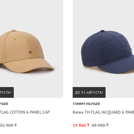
ГУСТА!
ДО 31 АВГУСТА!
FIGER
TOMMY HILFIGER
 FLAG COTTON 6 PANEL CAP
Кепка TH FLAG JACQUARD 6 PAN
32 900 ₸
19 960 ₸
49 900 ₸