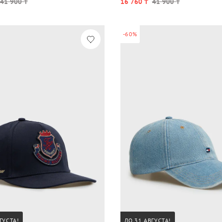
41 900 ₸
16 760 ₸
41 900 ₸
-60%
ГУСТА!
ДО 31 АВГУСТА!