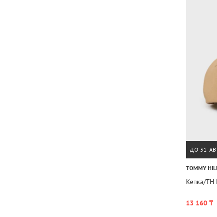
ДО 31 АВ
TOMMY HIL
Кепка/TH
13 160 ₸