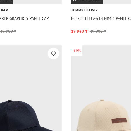
FIGER
TOMMY HILFIGER
PREP GRAPHIC 5 PANEL CAP
Кепка TH FLAG DENIM 6 PANEL C
49 900 ₸
19 960 ₸
49 900 ₸
-60%