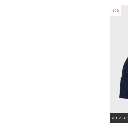
-60%
ДО 31 АВ