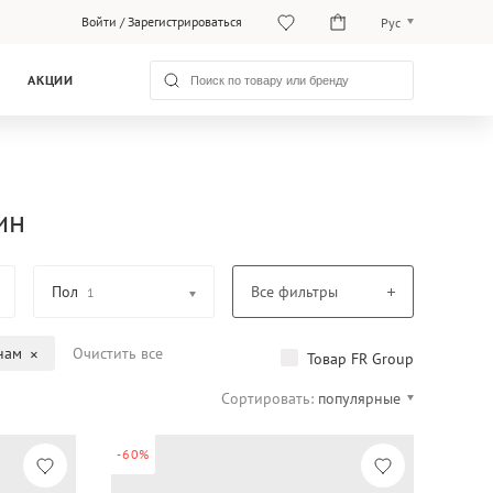
Войти
/
Зарегистрироваться
Рус
Рус
АКЦИИ
Қаз
ин
Пол
Все фильтры
1
нам
Очистить все
Товар FR Group
Сортировать:
популярные
-60%