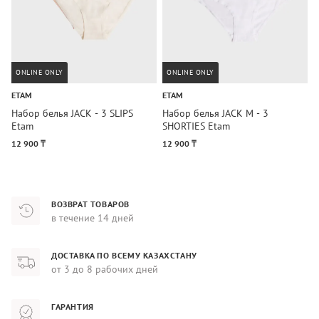
ONLINE ONLY
ONLINE ONLY
ETAM
ETAM
E
Набор белья JACK - 3 SLIPS
Набор белья JACK M - 3
Н
Etam
SHORTIES Etam
E
12 900 ₸
12 900 ₸
1
ВОЗВРАТ ТОВАРОВ
в течение 14 дней
ДОСТАВКА ПО ВСЕМУ КАЗАХСТАНУ
от 3 до 8 рабочих дней
ГАРАНТИЯ