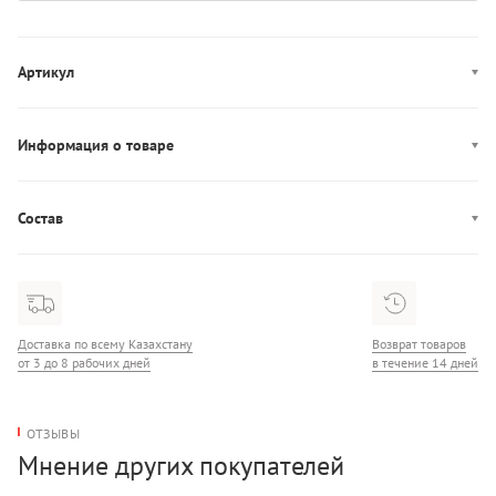
Артикул
LV00QD5212
Информация о товаре
Декор: брендированная резинка
Производство: Вьетнам
Состав
Состав: 88% Нейлон/11% Эластан
Доставка по всему Казахстану
Возврат товаров
от 3 до 8 рабочих дней
в течение 14 дней
ОТЗЫВЫ
Мнение других покупателей